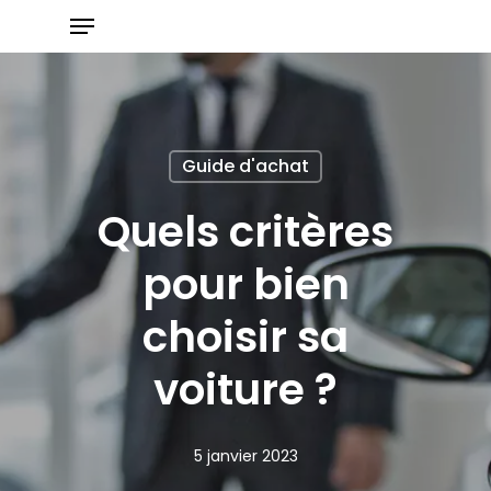
Menu
Skip
to
main
content
Guide d'achat
Quels critères
pour bien
choisir sa
voiture ?
5 janvier 2023