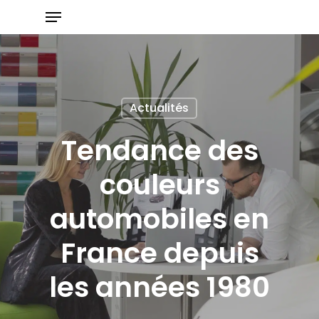
Skip
to
main
content
Actualités
Tendance des
couleurs
automobiles en
France depuis
les années 1980