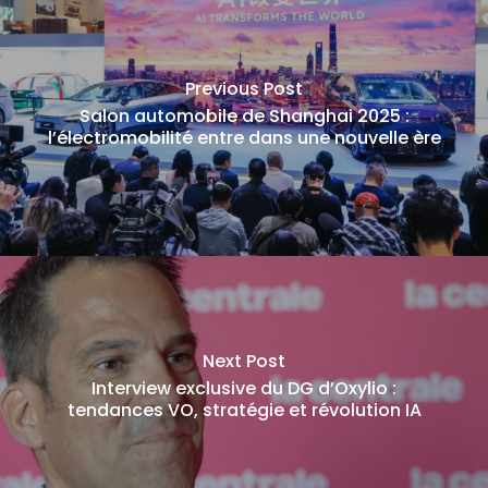
Previous Post
Salon automobile de Shanghai 2025 :
l’électromobilité entre dans une nouvelle ère
Next Post
Interview exclusive du DG d’Oxylio :
tendances VO, stratégie et révolution IA