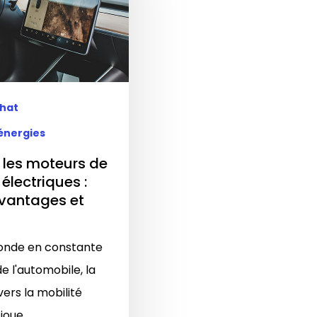
chat
énergies
 les moteurs de
 électriques :
avantages et
onde en constante
e l'automobile, la
vers la mobilité
 joue…